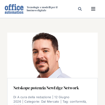
Salta
Tecnologie e modelli per il
al
business digitale
Toggl
contenuto
Navig
SPECIALI
SPECIAL PAPER
TAVOLE ROTONDE DI REDAZIONE
DAL MERCATO
CARRIERE
VIDEO
EVENTI
CHI SIAMO
Netskope potenzia NewEdge Network
Di
A cura della redazione
|
12 Giugno
2026
|
Categorie:
Dal Mercato
|
Tag:
conformità
,