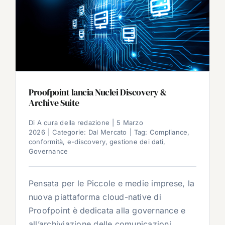
Proofpoint lancia Nuclei Discovery &
Archive Suite
Di
A cura della redazione
|
5 Marzo
2026
|
Categorie:
Dal Mercato
|
Tag:
Compliance
,
conformità
,
e-discovery
,
gestione dei dati
,
Governance
Pensata per le Piccole e medie imprese, la
nuova piattaforma cloud-native di
Proofpoint è dedicata alla governance e
all’archiviazione delle comunicazioni