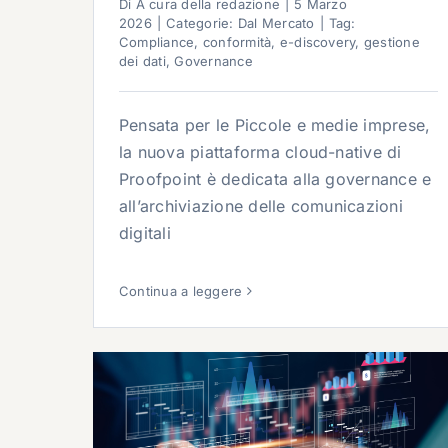
Di
A cura della redazione
|
5 Marzo
2026
|
Categorie:
Dal Mercato
|
Tag:
Compliance
,
conformità
,
e-discovery
,
gestione
dei dati
,
Governance
Pensata per le Piccole e medie imprese,
la nuova piattaforma cloud-native di
Proofpoint è dedicata alla governance e
all’archiviazione delle comunicazioni
digitali
Continua a leggere