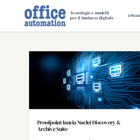
Salta
al
Tecnologie e modelli
SPECIA
per il business digitale
contenuto
Proofpoint lancia Nuclei Discovery &
Archive Suite