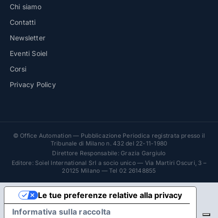
Chi siamo
Contatti
Newsletter
Eventi Soiel
Corsi
Privacy Policy
© Office Automation — Pubblicazione Periodica registrata presso il
Tribunale di Milano n. 432 del 22-11-1980
Direttore Responsabile: Grazia Gargiulo
Editore: Soiel International Srl a socio unico — Via Martiri Oscuri, 3 –
20125 Milano — Tel 02 26148855
Le tue preferenze relative alla privacy
Informativa sulla raccolta