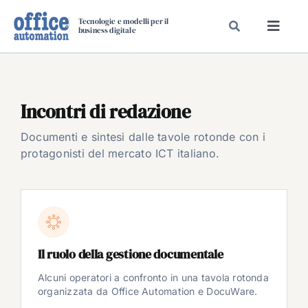
Salta
Tecnologie e modelli per il
al
business digitale
Toggl
contenuto
Navig
SPECIALI
SPECIAL PAPER
Incontri di redazione
TAVOLE ROTONDE DI REDAZIONE
Documenti e sintesi dalle tavole rotonde con i
DAL MERCATO
protagonisti del mercato ICT italiano.
CARRIERE
VIDEO
EVENTI
CHI SIAMO
Il ruolo della gestione documentale
Alcuni operatori a confronto in una tavola rotonda
organizzata da Office Automation e DocuWare.