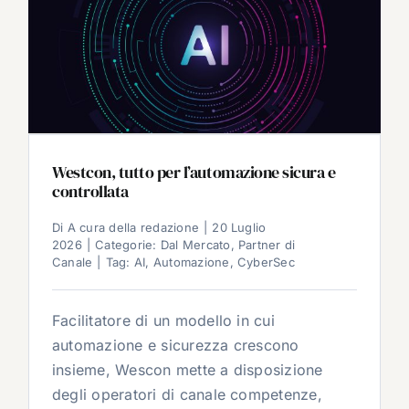
Westcon, tutto per l’automazione sicura e
controllata
Di
A cura della redazione
|
20 Luglio
2026
|
Categorie:
Dal Mercato
,
Partner di
Canale
|
Tag:
AI
,
Automazione
,
CyberSec
Facilitatore di un modello in cui
automazione e sicurezza crescono
insieme, Wescon mette a disposizione
degli operatori di canale competenze,