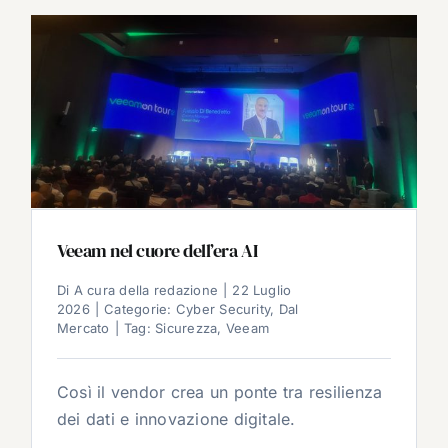
Veeam nel cuore dell’era AI
Di
A cura della redazione
|
22 Luglio
2026
|
Categorie:
Cyber Security
,
Dal
Mercato
|
Tag:
Sicurezza
,
Veeam
Così il vendor crea un ponte tra resilienza
dei dati e innovazione digitale.