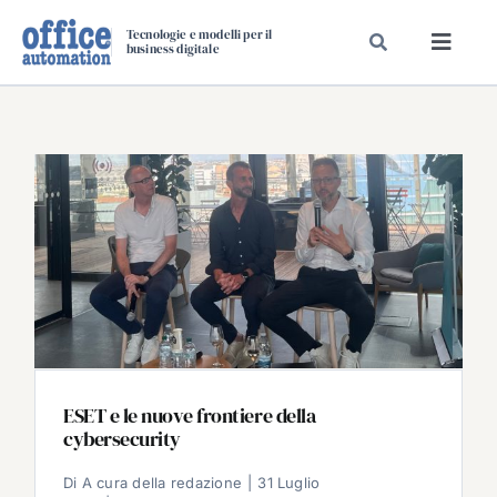
Salta
Tecnologie e modelli per il
al
business digitale
Toggl
contenuto
Navig
SPECIALI
SPECIAL PAPER
TAVOLE ROTONDE DI REDAZIONE
DAL MERCATO
CARRIERE
VIDEO
EVENTI
CHI SIAMO
ESET e le nuove frontiere della
cybersecurity
Di
A cura della redazione
|
31 Luglio