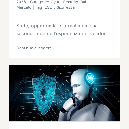
2026
|
Categorie:
Cyber Security
,
Dal
Mercato
|
Tag:
ESET
,
Sicurezza
Sfide, opportunità e la realtà italiana
secondo i dati e l’esperienza del vendor.
Continua a leggere