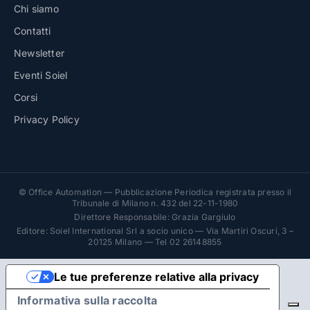
Chi siamo
Contatti
Newsletter
Eventi Soiel
Corsi
Privacy Policy
© Office Automation — Pubblicazione Periodica registrata presso il
Tribunale di Milano n. 432 del 22-11-1980
Direttore Responsabile: Grazia Gargiulo
Editore: Soiel International Srl a socio unico — Via Martiri Oscuri, 3 –
20125 Milano — Tel 02 26148855
Le tue preferenze relative alla privacy
Informativa sulla raccolta