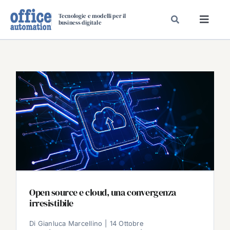
Salta
Tecnologie e modelli per il
al
business digitale
Toggl
contenuto
Navig
SPECIALI
SPECIAL PAPER
TAVOLE ROTONDE DI REDAZIONE
DAL MERCATO
CARRIERE
VIDEO
EVENTI
CHI SIAMO
Open source e cloud, una convergenza
irresistibile
Di
Gianluca Marcellino
|
14 Ottobre