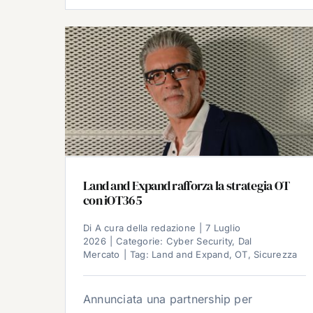
Land and Expand rafforza la strategia OT
con iOT365
Di
A cura della redazione
|
7 Luglio
2026
|
Categorie:
Cyber Security
,
Dal
Mercato
|
Tag:
Land and Expand
,
OT
,
Sicurezza
Annunciata una partnership per