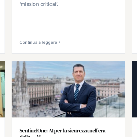
‘mission critical’.
Continua a leggere
SentinelOne: AI per la sicurezza nell’era
della… AI