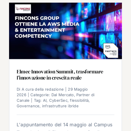
Elmec Innovation Summit, trasformare
l’innovazione in crescita reale
Di
A cura della redazione
|
29 Maggio
2026
|
Categorie:
Dal Mercato
,
Partner di
Canale
|
Tag:
AI
,
CyberSec
,
flessibilità
,
Governance
,
infrastrutture ibride
L'appuntamento del 14 maggio al Campus