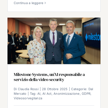
Continua a leggere
Milestone Systems, un’AI responsabile a
servizio della video security
Di
Claudia Rossi
|
28 Ottobre 2025
|
Categorie:
Dal
Mercato
|
Tag:
AI
,
AI Act
,
Anonimizzazione
,
GDPR
,
Videosorveglianza