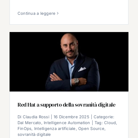
Continua a leggere
Red Hat a supporto della sovranità digitale
Di
Claudia Rossi
|
16 Dicembre 2025
|
Categorie:
Dal Mercato
,
Intelligence Automation
|
Tag:
Cloud
,
FinOps
,
Intelligenza artificiale
,
Open Source
,
sovranità digitale