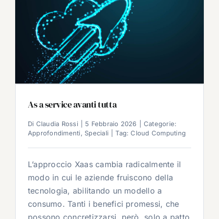
As a service avanti tutta
Di
Claudia Rossi
|
5 Febbraio 2026
|
Categorie:
Approfondimenti
,
Speciali
|
Tag:
Cloud Computing
L’approccio Xaas cambia radicalmente il
modo in cui le aziende fruiscono della
tecnologia, abilitando un modello a
consumo. Tanti i benefici promessi, che
possono concretizzarsi, però, solo a patto