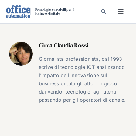
Salta
Tecnologie e modelli per il
al
business digitale
Toggl
contenuto
Navig
SPECIALI
SPECIAL PAPER
Circa
Claudia Rossi
TAVOLE ROTONDE DI REDAZIONE
Giornalista professionista, dal 1993
DAL MERCATO
scrive di tecnologie ICT analizzando
CARRIERE
l’impatto dell’innovazione sul
business di tutti gli attori in gioco:
VIDEO
dai vendor tecnologici agli utenti,
EVENTI
passando per gli operatori di canale.
CHI SIAMO