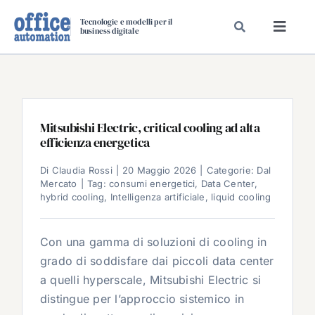
Salta
Tecnologie e modelli per il
al
business digitale
Toggl
contenuto
Navig
SPECIALI
SPECIAL PAPER
TAVOLE ROTONDE DI REDAZIONE
Mitsubishi Electric, critical cooling ad alta
efficienza energetica
DAL MERCATO
CARRIERE
Di
Claudia Rossi
|
20 Maggio 2026
|
Categorie:
Dal
Mercato
|
Tag:
consumi energetici
,
Data Center
,
VIDEO
hybrid cooling
,
Intelligenza artificiale
,
liquid cooling
EVENTI
Con una gamma di soluzioni di cooling in
CHI SIAMO
grado di soddisfare dai piccoli data center
a quelli hyperscale, Mitsubishi Electric si
distingue per l’approccio sistemico in