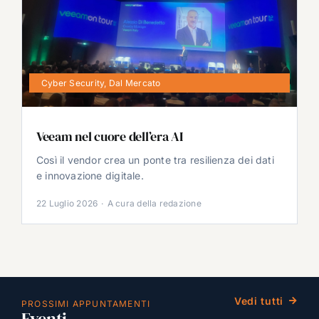
Cyber Security
,
Dal Mercato
Veeam nel cuore dell’era AI
Così il vendor crea un ponte tra resilienza dei dati
e innovazione digitale.
22 Luglio 2026
·
A cura della redazione
Vedi tutti
PROSSIMI APPUNTAMENTI
Eventi