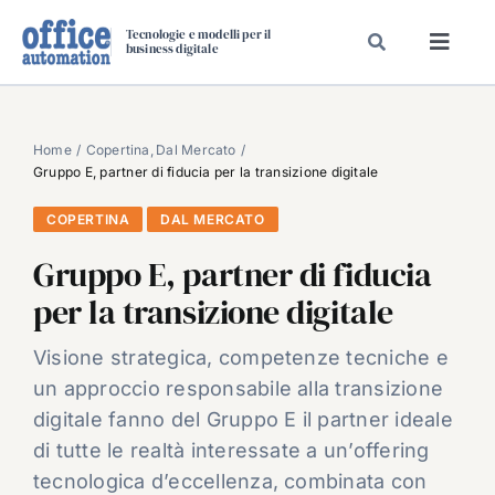
Salta
Tecnologie e modelli per il
al
business digitale
Toggl
contenuto
Navig
SPECIALI
SPECIAL PAPER
Home
Copertina
Dal Mercato
Gruppo E, partner di fiducia per la transizione digitale
TAVOLE ROTONDE DI REDAZIONE
COPERTINA
DAL MERCATO
DAL MERCATO
Gruppo E, partner di fiducia
CARRIERE
per la transizione digitale
VIDEO
EVENTI
Visione strategica, competenze tecniche e
un approccio responsabile alla transizione
CHI SIAMO
digitale fanno del Gruppo E il partner ideale
di tutte le realtà interessate a un’offering
tecnologica d’eccellenza, combinata con