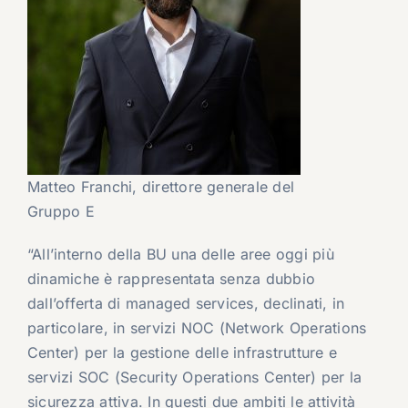
Matteo Franchi, direttore generale del
Gruppo E
“All’interno della BU una delle aree oggi più
dinamiche è rappresentata senza dubbio
dall’offerta di managed services, declinati, in
particolare, in servizi NOC (Network Operations
Center) per la gestione delle infrastrutture e
servizi SOC (Security Operations Center) per la
sicurezza attiva. In questi due ambiti le attività