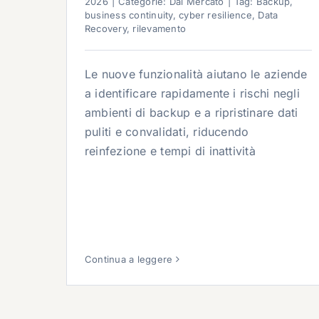
2026
|
Categorie:
Dal Mercato
|
Tag:
Backup
,
business continuity
,
cyber resilience
,
Data
Recovery
,
rilevamento
Le nuove funzionalità aiutano le aziende
a identificare rapidamente i rischi negli
ambienti di backup e a ripristinare dati
puliti e convalidati, riducendo
reinfezione e tempi di inattività
Continua a leggere