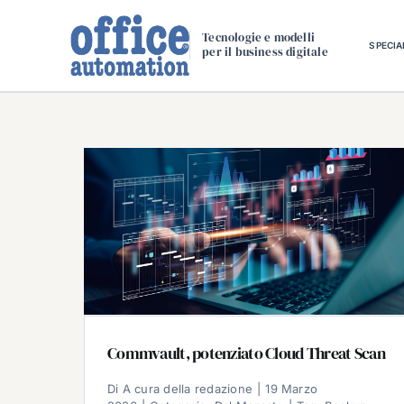
Salta
al
Tecnologie e modelli
SPECIA
per il business digitale
contenuto
Commvault, potenziato Cloud Threat Scan
Di
A cura della redazione
|
19 Marzo