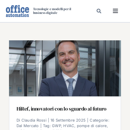
Salta
Tecnologie e modelli per il
al
business digitale
Toggl
contenuto
Navig
SPECIALI
SPECIAL PAPER
TAVOLE ROTONDE DI REDAZIONE
DAL MERCATO
CARRIERE
VIDEO
EVENTI
CHI SIAMO
HiRef, innovatori con lo sguardo al futuro
Di
Claudia Rossi
|
16 Settembre 2025
|
Categorie:
Dal Mercato
|
Tag:
GWP
,
HVAC
,
pompe di calore
,