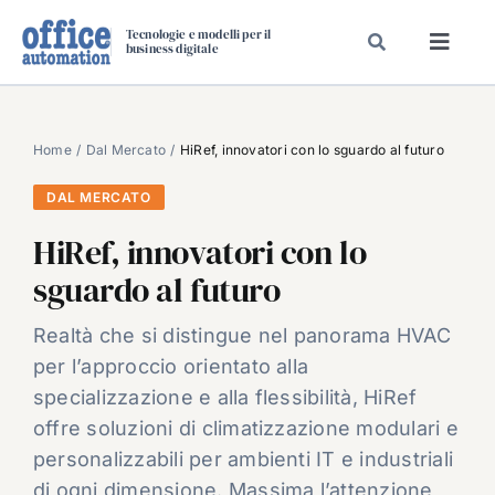
Salta
Tecnologie e modelli per il
al
business digitale
Toggl
contenuto
Navig
SPECIALI
SPECIAL PAPER
Home
Dal Mercato
HiRef, innovatori con lo sguardo al futuro
TAVOLE ROTONDE DI REDAZIONE
DAL MERCATO
DAL MERCATO
HiRef, innovatori con lo
CARRIERE
sguardo al futuro
VIDEO
Realtà che si distingue nel panorama HVAC
EVENTI
per l’approccio orientato alla
CHI SIAMO
specializzazione e alla flessibilità, HiRef
offre soluzioni di climatizzazione modulari e
personalizzabili per ambienti IT e industriali
di ogni dimensione. Massima l’attenzione