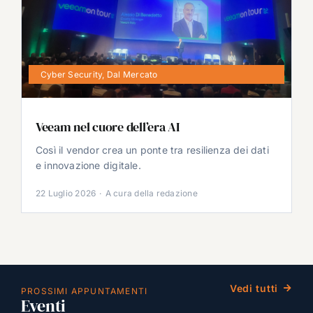
Cyber Security
,
Dal Mercato
Veeam nel cuore dell’era AI
Così il vendor crea un ponte tra resilienza dei dati
e innovazione digitale.
22 Luglio 2026
·
A cura della redazione
Vedi tutti
PROSSIMI APPUNTAMENTI
Eventi