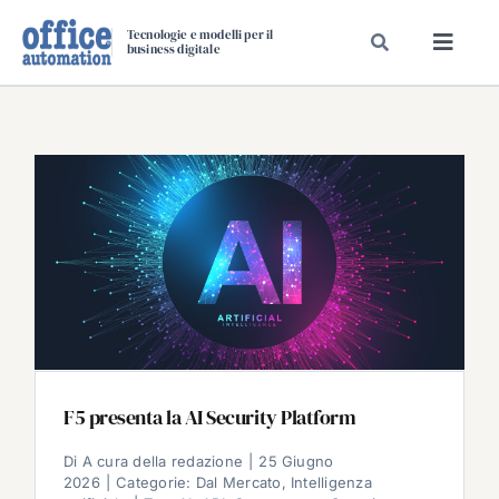
Salta
Tecnologie e modelli per il
al
business digitale
Toggl
contenuto
Navig
SPECIALI
SPECIAL PAPER
TAVOLE ROTONDE DI REDAZIONE
DAL MERCATO
CARRIERE
VIDEO
EVENTI
CHI SIAMO
F5 presenta la AI Security Platform
Di
A cura della redazione
|
25 Giugno
2026
|
Categorie:
Dal Mercato
,
Intelligenza