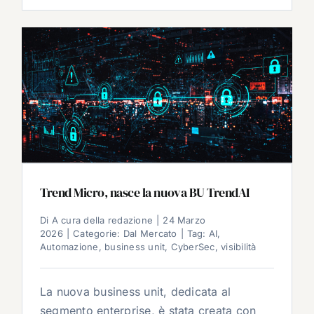
Trend Micro, nasce la nuova BU TrendAI
Di
A cura della redazione
|
24 Marzo
2026
|
Categorie:
Dal Mercato
|
Tag:
AI
,
Automazione
,
business unit
,
CyberSec
,
visibilità
La nuova business unit, dedicata al
segmento enterprise, è stata creata con