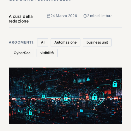
24 Marzo 2026
2 min di lettura
A cura della
redazione
ARGOMENTI:
AI
Automazione
business unit
CyberSec
visibilità