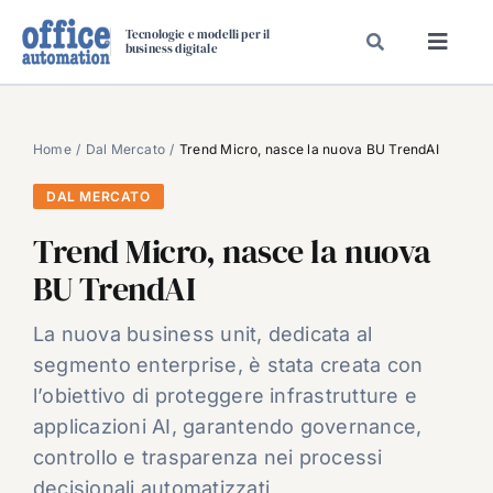
Salta
Tecnologie e modelli per il
al
business digitale
Toggl
contenuto
Navig
SPECIALI
SPECIAL PAPER
Home
Dal Mercato
Trend Micro, nasce la nuova BU TrendAI
TAVOLE ROTONDE DI REDAZIONE
DAL MERCATO
DAL MERCATO
Trend Micro, nasce la nuova
CARRIERE
BU TrendAI
VIDEO
La nuova business unit, dedicata al
EVENTI
segmento enterprise, è stata creata con
CHI SIAMO
l’obiettivo di proteggere infrastrutture e
applicazioni AI, garantendo governance,
controllo e trasparenza nei processi
decisionali automatizzati