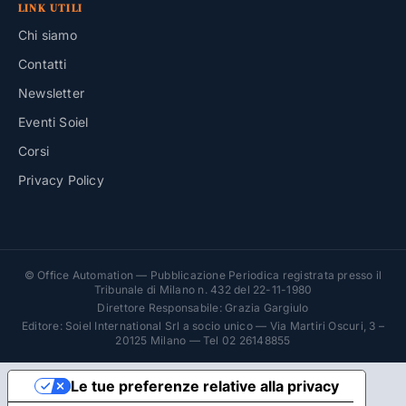
LINK UTILI
Chi siamo
Contatti
Newsletter
Eventi Soiel
Corsi
Privacy Policy
© Office Automation — Pubblicazione Periodica registrata presso il
Tribunale di Milano n. 432 del 22-11-1980
Direttore Responsabile: Grazia Gargiulo
Editore: Soiel International Srl a socio unico — Via Martiri Oscuri, 3 –
20125 Milano — Tel 02 26148855
Le tue preferenze relative alla privacy