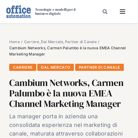
Salta
Tecnologie e modelli per il
al
business digitale
Toggl
contenuto
Navig
SPECIALI
SPECIAL PAPER
Home
Carriere
Dal Mercato
Partner di Canale
Cambium Networks, Carmen Palumbo è la nuova EMEA Channel
TAVOLE ROTONDE DI REDAZIONE
Marketing Manager
DAL MERCATO
CARRIERE
DAL MERCATO
PARTNER DI CANALE
CARRIERE
Cambium Networks, Carmen
VIDEO
Palumbo è la nuova EMEA
EVENTI
Channel Marketing Manager
CHI SIAMO
La manager porta in azienda una
consolidata esperienza nel marketing di
canale, maturata attraverso collaborazioni