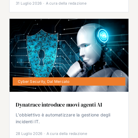
31 Luglio 2026
·
A cura della redazione
Cyber Security
,
Dal Mercato
Dynatrace introduce nuovi agenti AI
L'obbiettivo è automatizzare la gestione degli
incidenti IT.
28 Luglio 2026
·
A cura della redazione