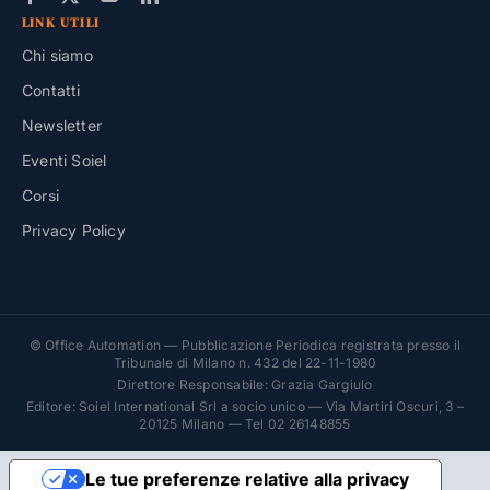
LINK UTILI
Chi siamo
Contatti
Newsletter
Eventi Soiel
Corsi
Privacy Policy
© Office Automation — Pubblicazione Periodica registrata presso il
Tribunale di Milano n. 432 del 22-11-1980
Direttore Responsabile: Grazia Gargiulo
Editore: Soiel International Srl a socio unico — Via Martiri Oscuri, 3 –
20125 Milano — Tel 02 26148855
Le tue preferenze relative alla privacy