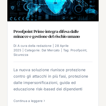
Proofpoint Prime integra difesa dalle
minacce e gestione del rischio umano
Di
A cura della redazione
|
28 Aprile
2025
|
Categorie:
Dal Mercato
|
Tag:
Proofpoint
,
Sicurezza
La nuova soluzione riunisce protezione
contro gli attacchi in più fasi, protezione
dalle impersonificazioni, guida ed
educazione risk-based dei dipendenti
Continua a leggere