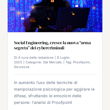
Social Engineering, cresce la nuova “arma
segreta” dei cybercriminali
Di
A cura della redazione
|
8 Luglio
2025
|
Categorie:
Dal Mercato
|
Tag:
Proofpoint
,
Sicurezza
In aumento l’uso delle tecniche di
manipolazione psicologica per aggirare le
difese, sfruttando le emozioni delle
persone: l’analisi di Proofpoint