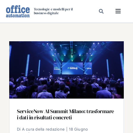
Salta
Tecnologie e modelli per il
al
business digitale
Toggl
contenuto
Navig
SPECIALI
SPECIAL PAPER
TAVOLE ROTONDE DI REDAZIONE
DAL MERCATO
CARRIERE
VIDEO
EVENTI
CHI SIAMO
ServiceNow AI Summit Milano: trasformare
i dati in risultati concreti
Di
A cura della redazione
|
18 Giugno