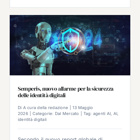
Semperis, nuovo allarme per la sicurezza
delle identità digitali
Di
A cura della redazione
|
13 Maggio
2026
|
Categorie:
Dal Mercato
|
Tag:
agenti AI
,
AI
,
identità digitali
Secondo il nuovo report globale di