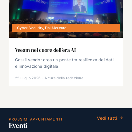
Cyber Security
,
Dal Mercato
Veeam nel cuore dell’era AI
Così il vendor crea un ponte tra resilienza dei dati
e innovazione digitale.
22 Luglio 2026
·
A cura della redazione
Vedi tutti
PROSSIMI APPUNTAMENTI
Eventi