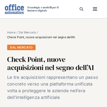
Salta
Tecnologie e modelli per il
al
business digitale
Toggl
contenuto
Navig
SPECIALI
SPECIAL PAPER
Home
Dal Mercato
Check Point, nuove acquisizioni nel segno dell’AI
TAVOLE ROTONDE DI REDAZIONE
DAL MERCATO
DAL MERCATO
Check Point, nuove
CARRIERE
acquisizioni nel segno dell’AI
VIDEO
EVENTI
Le tre acquisizioni rappresentano un passo
concreto verso una piattaforma unificata
CHI SIAMO
volta a proteggere le aziende nell’era
dell’intelligenza artificiale