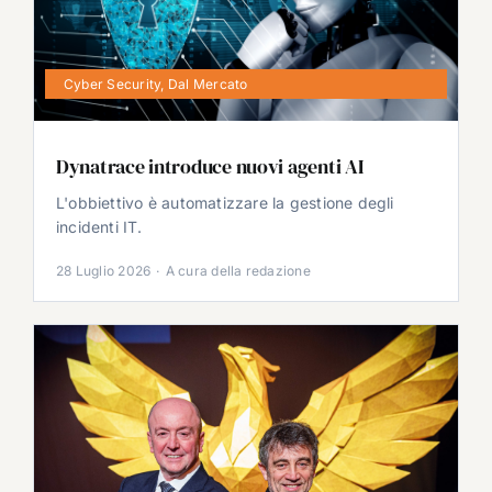
Cyber Security
,
Dal Mercato
Dynatrace introduce nuovi agenti AI
L'obbiettivo è automatizzare la gestione degli
incidenti IT.
28 Luglio 2026
·
A cura della redazione