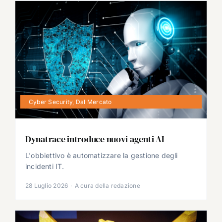
Cyber Security
,
Dal Mercato
Dynatrace introduce nuovi agenti AI
L'obbiettivo è automatizzare la gestione degli
incidenti IT.
28 Luglio 2026
·
A cura della redazione