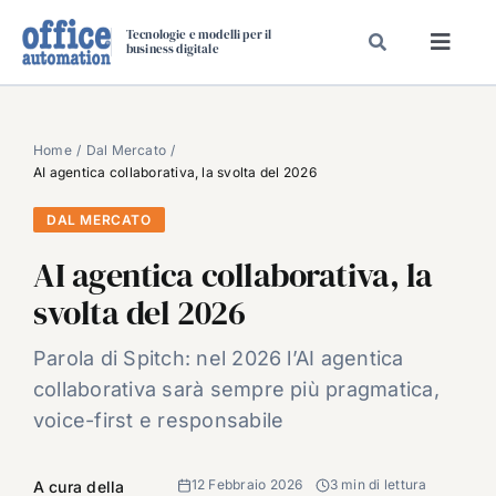
Salta
Tecnologie e modelli per il
al
business digitale
Toggl
contenuto
Navig
SPECIALI
SPECIAL PAPER
Home
Dal Mercato
AI agentica collaborativa, la svolta del 2026
TAVOLE ROTONDE DI REDAZIONE
DAL MERCATO
DAL MERCATO
AI agentica collaborativa, la
CARRIERE
svolta del 2026
VIDEO
EVENTI
Parola di Spitch: nel 2026 l’AI agentica
collaborativa sarà sempre più pragmatica,
CHI SIAMO
voice-first e responsabile
12 Febbraio 2026
3 min di lettura
A cura della