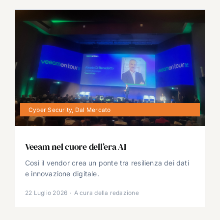
Cyber Security
,
Dal Mercato
Veeam nel cuore dell’era AI
Così il vendor crea un ponte tra resilienza dei dati
e innovazione digitale.
22 Luglio 2026
·
A cura della redazione