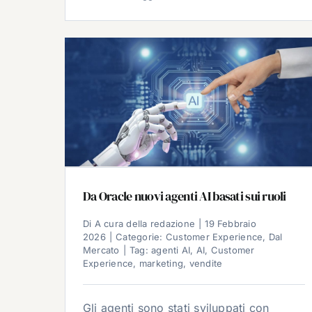
Da Oracle nuovi agenti AI basati sui ruoli
Di
A cura della redazione
|
19 Febbraio
2026
|
Categorie:
Customer Experience
,
Dal
Mercato
|
Tag:
agenti AI
,
AI
,
Customer
Experience
,
marketing
,
vendite
Gli agenti sono stati sviluppati con