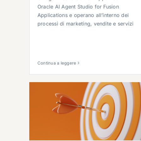
Oracle AI Agent Studio for Fusion
Applications e operano all’interno dei
processi di marketing, vendite e servizi
Continua a leggere