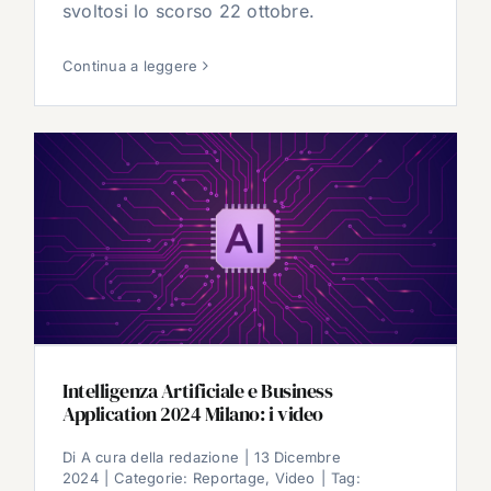
svoltosi lo scorso 22 ottobre.
Continua a leggere
Intelligenza Artificiale e Business
Application 2024 Milano: i video
Di
A cura della redazione
|
13 Dicembre
2024
|
Categorie:
Reportage
,
Video
|
Tag: