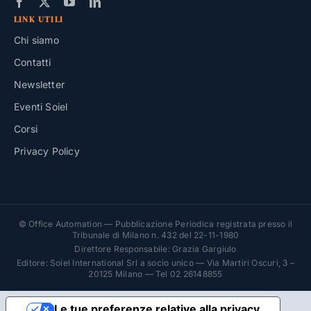
LINK UTILI
Chi siamo
Contatti
Newsletter
Eventi Soiel
Corsi
Privacy Policy
© Office Automation — Pubblicazione Periodica registrata presso il
Tribunale di Milano n. 432 del 22-11-1980
Direttore Responsabile: Grazia Gargiulo
Editore: Soiel International Srl a socio unico — Via Martiri Oscuri, 3 –
20125 Milano — Tel 02 26148855
Le tue preferenze relative alla privacy