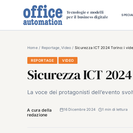
Salta
al
Tecnologie e modelli
SPECIA
per il business digitale
contenuto
Home
Reportage
Video
Sicurezza ICT 2024 Torino: i vid
REPORTAGE
VIDEO
Sicurezza ICT 2024 
La voce dei protagonisti dell’evento svol
16 Dicembre 2024
1 min di lettura
A cura della
redazione