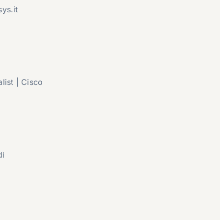
ys.it
list | Cisco
di