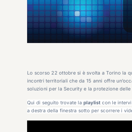
Lo scorso 22 ottobre si è svolta a Torino la 
incontri territoriali che da 15 anni offre un’o
soluzioni per la Security e la protezione delle
Qui di seguito trovate la
playlist
con le intervi
a destra della finestra sotto per scorrere i vid