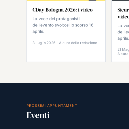
CDay Bologna 2026: i video
Sicur
vide
La voce dei protagonisti
dell’evento svoltosi lo scorso 16
La vo
aprile.
dell'e
aprile
3 Luglio 2026
·
A cura della redazione
21 Mag
A cura
PROSSIMI APPUNTAMENTI
Eventi