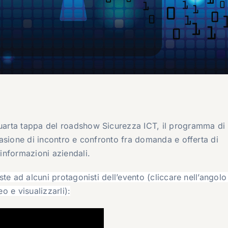
quarta tappa del roadshow Sicurezza ICT, il programma di
ccasione di incontro e confronto fra domanda e offerta di
 informazioni aziendali.
ste ad alcuni protagonisti dell’evento (cliccare nell’angolo 
eo e visualizzarli):