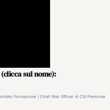
o (clicca sul nome):
itato Formazione | Chief Risk Officer di CSI Piemonte