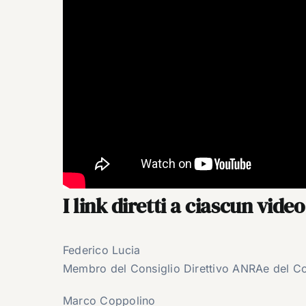
I link diretti a ciascun vide
Federico Lucia
Membro del Consiglio Direttivo ANRAe del Com
Marco Coppolino