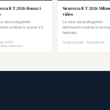
ezza ICT 2026 Roma: i
Sicurezza ICT 2026 Milano
o
video
ce dei protagonisti
La voce dei protagonisti
vento svoltosi lo scorso 23
dell'evento svoltosi lo scors
.
febbraio.
gio 2026
·
13 Aprile 2026
·
Paolo Morati
 della redazione