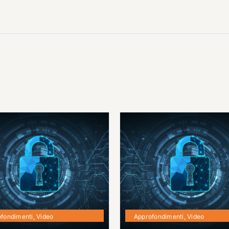
fondimenti
,
Video
Approfondimenti
,
Video