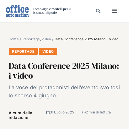
Salta
Tecnologie e modelli per il
al
business digitale
Toggl
contenuto
Navig
SPECIALI
SPECIAL PAPER
Home
Reportage
Video
Data Conference 2025 Milano: i video
TAVOLE ROTONDE DI REDAZIONE
REPORTAGE
VIDEO
DAL MERCATO
Data Conference 2025 Milano:
CARRIERE
i video
VIDEO
La voce dei protagonisti dell’evento svoltosi
EVENTI
lo scorso 4 giugno.
CHI SIAMO
31 Luglio 2025
2 min di lettura
A cura della
redazione