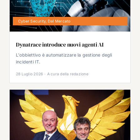
Cyber Security
,
Dal Mercato
Dynatrace introduce nuovi agenti AI
L'obbiettivo è automatizzare la gestione degli
incidenti IT.
28 Luglio 2026
·
A cura della redazione