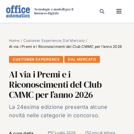
Salta
Tecnologie e modelli per il
al
business digitale
Toggl
contenuto
Navig
SPECIALI
SPECIAL PAPER
Home
Customer Experience
Dal Mercato
Al via i Premi e i Riconoscimenti del Club CMMC per l’anno 2026
TAVOLE ROTONDE DI REDAZIONE
CUSTOMER EXPERIENCE
DAL MERCATO
DAL MERCATO
Al via i Premi e i
CARRIERE
Riconoscimenti del Club
VIDEO
CMMC per l’anno 2026
EVENTI
CHI SIAMO
La 24esima edizione presenta alcune
novità nelle categorie in concorso.
7 Luglio 2026
2 min di lettura
A cura della