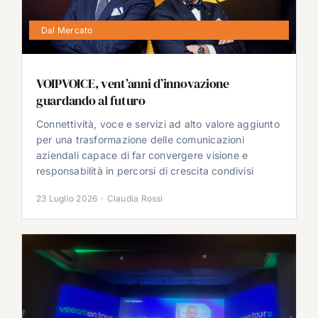
Dal Mercato
VOIPVOICE, vent’anni d’innovazione
guardando al futuro
Connettività, voce e servizi ad alto valore aggiunto
per una trasformazione delle comunicazioni
aziendali capace di far convergere visione e
responsabilità in percorsi di crescita condivisi
23 Luglio 2026
·
Claudia Rossi