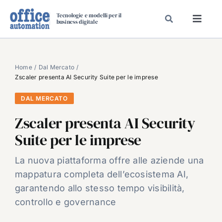
Salta
Tecnologie e modelli per il
al
business digitale
Toggl
contenuto
Navig
SPECIALI
SPECIAL PAPER
Home
Dal Mercato
Zscaler presenta AI Security Suite per le imprese
TAVOLE ROTONDE DI REDAZIONE
DAL MERCATO
DAL MERCATO
Zscaler presenta AI Security
CARRIERE
Suite per le imprese
VIDEO
EVENTI
La nuova piattaforma offre alle aziende una
mappatura completa dell’ecosistema AI,
CHI SIAMO
garantendo allo stesso tempo visibilità,
controllo e governance