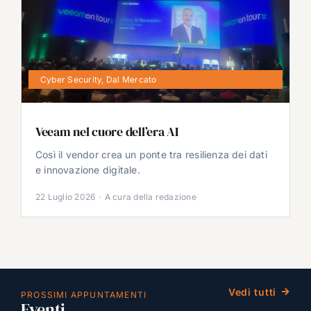
Cyber Security
,
Dal Mercato
Veeam nel cuore dell’era AI
Così il vendor crea un ponte tra resilienza dei dati
e innovazione digitale.
22 Luglio 2026
·
A cura della redazione
Vedi tutti
PROSSIMI APPUNTAMENTI
Eventi