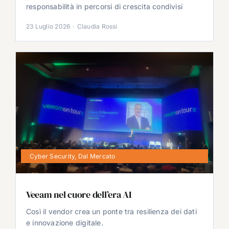
responsabilità in percorsi di crescita condivisi
23 Luglio 2026
·
Claudia Rossi
Cyber Security
,
Dal Mercato
Veeam nel cuore dell’era AI
Così il vendor crea un ponte tra resilienza dei dati
e innovazione digitale.