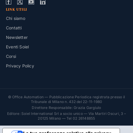
LINK UTILI
Chi siamo
Contatti
Newsletter
Eventi Soiel
Corsi
Privacy Policy
© Office Automation — Pubblicazione Periodica registrata presso il
Tribunale di Milano n. 432 del 22-11-1980
Direttore Responsabile: Grazia Gargiulo
Editore: Soiel International Srl a socio unico — Via Martiri Oscuri, 3 –
20125 Milano — Tel 02 26148855