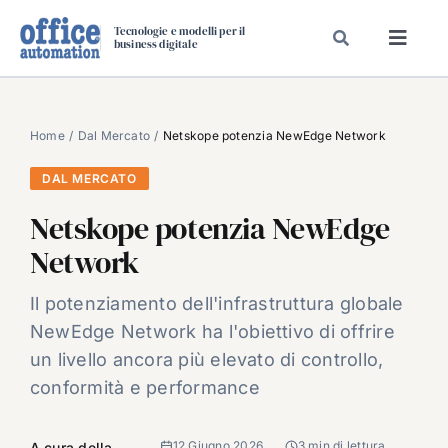
Salta
Tecnologie e modelli per il
al
business digitale
Toggl
contenuto
Navig
SPECIALI
SPECIAL PAPER
Home
Dal Mercato
Netskope potenzia NewEdge Network
TAVOLE ROTONDE DI REDAZIONE
DAL MERCATO
DAL MERCATO
Netskope potenzia NewEdge
CARRIERE
Network
VIDEO
Il potenziamento dell'infrastruttura globale
EVENTI
NewEdge Network ha l'obiettivo di offrire
CHI SIAMO
un livello ancora più elevato di controllo,
conformità e performance
12 Giugno 2026
3 min di lettura
A cura della