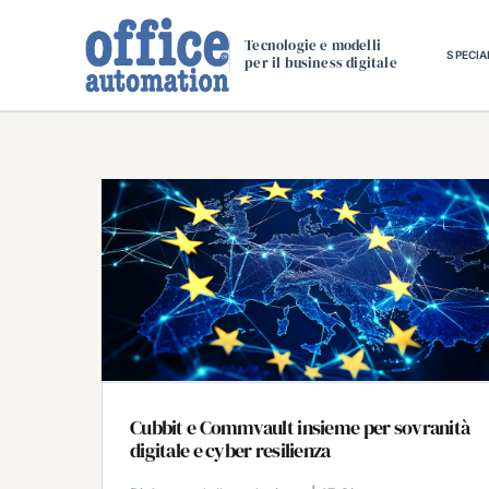
Salta
al
Tecnologie e modelli
SPECIA
per il business digitale
contenuto
Cubbit e Commvault insieme per sovranità
digitale e cyber resilienza