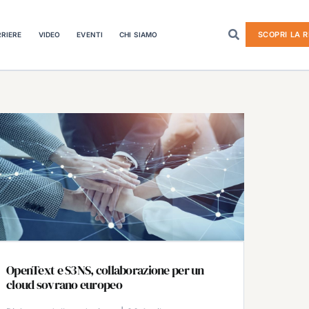
SCOPRI LA R
RIERE
VIDEO
EVENTI
CHI SIAMO
OpenText e S3NS, collaborazione per un
cloud sovrano europeo