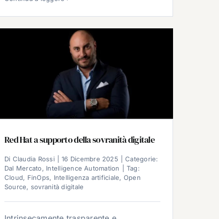
Red Hat a supporto della sovranità digitale
Di
Claudia Rossi
|
16 Dicembre 2025
|
Categorie:
Dal Mercato
,
Intelligence Automation
|
Tag:
Cloud
,
FinOps
,
Intelligenza artificiale
,
Open
Source
,
sovranità digitale
Intrinsecamente trasparente e