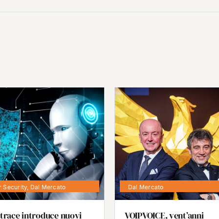
 Security
,
Dal Mercato
Dal Mercato
trace introduce nuovi
VOIPVOICE, vent’anni