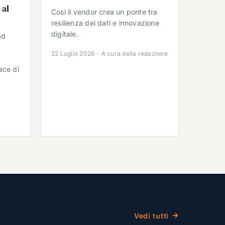
 al
Così il vendor crea un ponte tra
resilienza dei dati e innovazione
digitale.
ad
22 Luglio 2026
·
A cura della redazione
ace di
Vedi tutti