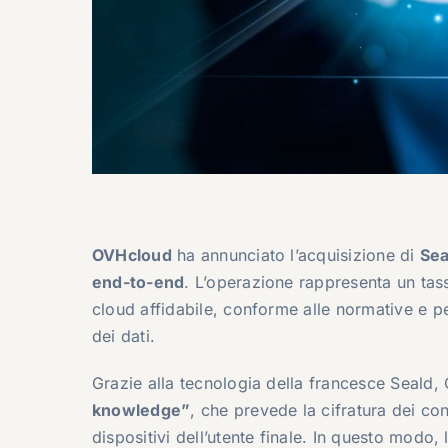
OVHcloud
ha annunciato l’acquisizione di
Sea
end-to-end
. L’operazione rappresenta un tas
cloud affidabile, conforme alle normative e pen
dei dati.
Grazie alla tecnologia della francesce Seald
knowledge”
, che prevede la cifratura dei con
dispositivi dell’utente finale. In questo modo,