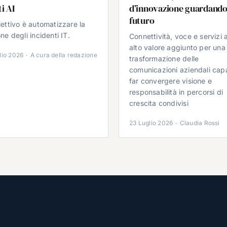
i AI
d’innovazione guardando
futuro
iettivo è automatizzare la
ne degli incidenti IT.
Connettività, voce e servizi 
alto valore aggiunto per una
lio 2026
·
A cura della redazione
trasformazione delle
comunicazioni aziendali cap
far convergere visione e
responsabilità in percorsi di
crescita condivisi
23 Luglio 2026
·
Claudia Rossi