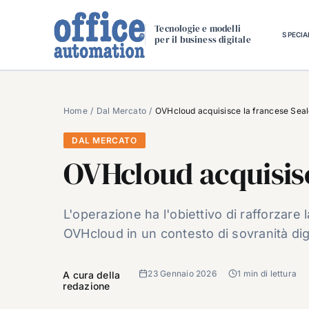
Salta
al
Tecnologie e modelli
SPECIA
per il business digitale
contenuto
Home
Dal Mercato
OVHcloud acquisisce la francese Sea
DAL MERCATO
OVHcloud acquisisc
L'operazione ha l'obiettivo di rafforzare l
OVHcloud in un contesto di sovranità dig
23 Gennaio 2026
1 min di lettura
A cura della
redazione