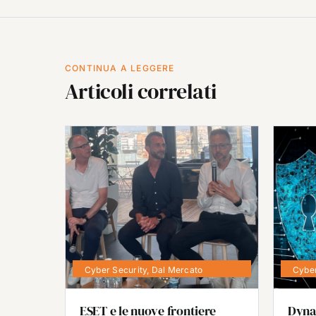
CONTINUA A LEGGERE
Articoli correlati
Cyber Security
,
Dal Mercato
Cyber
ESET e le nuove frontiere
Dyna