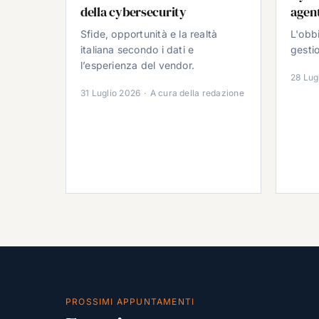
della cybersecurity
agent
Sfide, opportunità e la realtà
L'obb
italiana secondo i dati e
gestio
l’esperienza del vendor.
28 Lug
31 Luglio 2026
·
A cura della redazione
PROSSIMI APPUNTAMENTI