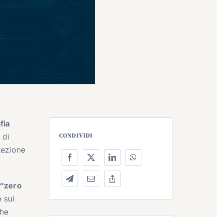
fia
 di
CONDIVIDI
tezione
 “zero
 sui
che