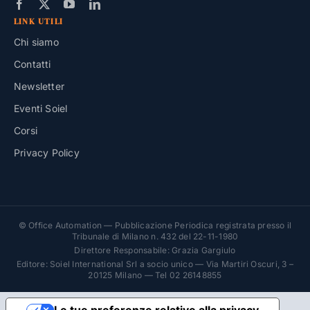
LINK UTILI
Chi siamo
Contatti
Newsletter
Eventi Soiel
Corsi
Privacy Policy
© Office Automation — Pubblicazione Periodica registrata presso il
Tribunale di Milano n. 432 del 22-11-1980
Direttore Responsabile: Grazia Gargiulo
Editore: Soiel International Srl a socio unico — Via Martiri Oscuri, 3 –
20125 Milano — Tel 02 26148855
Le tue preferenze relative alla privacy