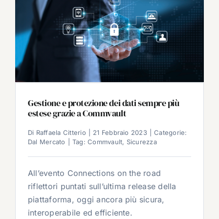
Gestione e protezione dei dati sempre più
estese grazie a Commvault
Di
Raffaela Citterio
|
21 Febbraio 2023
|
Categorie:
Dal Mercato
|
Tag:
Commvault
,
Sicurezza
All’evento Connections on the road
riflettori puntati sull’ultima release della
piattaforma, oggi ancora più sicura,
interoperabile ed efficiente.