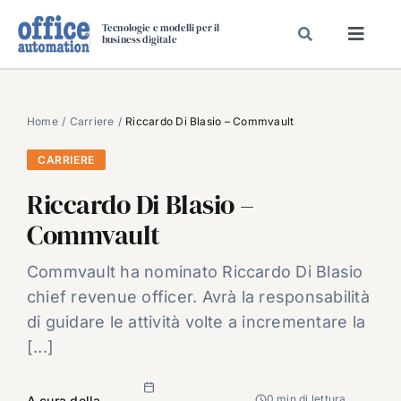
Salta
Tecnologie e modelli per il
al
business digitale
Toggl
contenuto
Navig
SPECIALI
SPECIAL PAPER
Home
Carriere
Riccardo Di Blasio – Commvault
TAVOLE ROTONDE DI REDAZIONE
CARRIERE
DAL MERCATO
Riccardo Di Blasio –
CARRIERE
Commvault
VIDEO
Commvault ha nominato Riccardo Di Blasio
EVENTI
chief revenue officer. Avrà la responsabilità
CHI SIAMO
di guidare le attività volte a incrementare la
[...]
0 min di lettura
A cura della