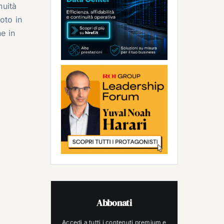
nuità
oto in
e in
Abbonati
Accedi a tutti i contenuti premium e