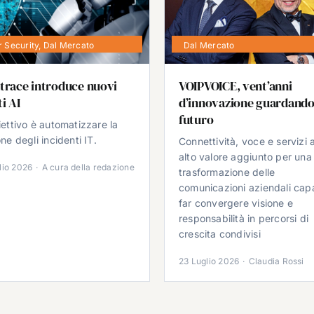
 Security
,
Dal Mercato
Dal Mercato
trace introduce nuovi
VOIPVOICE, vent’anni
i AI
d’innovazione guardando
futuro
iettivo è automatizzare la
ne degli incidenti IT.
Connettività, voce e servizi 
alto valore aggiunto per una
lio 2026
·
A cura della redazione
trasformazione delle
comunicazioni aziendali cap
far convergere visione e
responsabilità in percorsi di
crescita condivisi
23 Luglio 2026
·
Claudia Rossi