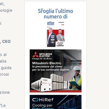
ti,
nologie
l
, CEO
o al
alla
e guida
orosi
azione
 “Le