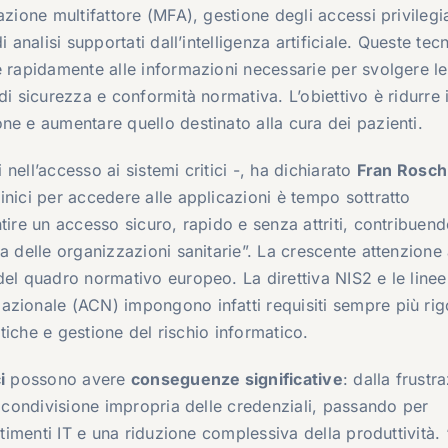
zione multifattore (MFA), gestione degli accessi privilegia
 analisi supportati dall’intelligenza artificiale. Queste tec
e rapidamente alle informazioni necessarie per svolgere le
i sicurezza e conformità normativa. L’obiettivo è ridurre i
ne e aumentare quello destinato alla cura dei pazienti.
i nell’accesso ai sistemi critici -, ha dichiarato
Fran Rosch
nici per accedere alle applicazioni è tempo sottratto
tire un accesso sicuro, rapido e senza attriti, contribuend
a delle organizzazioni sanitarie”. La crescente attenzione 
del quadro normativo europeo. La direttiva NIS2 e le line
azionale (ACN) impongono infatti requisiti sempre più rig
itiche e gestione del rischio informatico.
i
possono avere
conseguenze significative
: dalla frustr
a condivisione impropria delle credenziali, passando per
rtimenti IT e una riduzione complessiva della produttività.