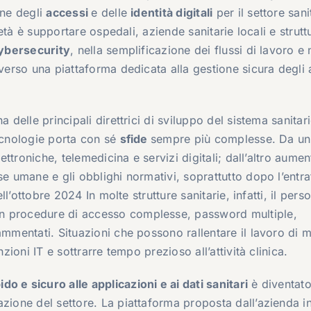
one degli
accessi
e delle
identità digitali
per il settore sani
cietà è supportare ospedali, aziende sanitarie locali e strutt
ybersecurity
, nella semplificazione dei flussi di lavoro e 
averso una piattaforma dedicata alla gestione sicura degli
 delle principali direttrici di sviluppo del sistema sanitar
tecnologie porta con sé
sfide
sempre più complesse. Da un
lettroniche, telemedicina e servizi digitali; dall’altro aume
se umane e gli obblighi normativi, soprattutto dopo l’entra
ell’ottobre 2024 In molte strutture sanitarie, infatti, il pers
n procedure di accesso complesse, password multiple,
ammentati. Situazioni che possono rallentare il lavoro di m
nzioni IT e sottrarre tempo prezioso all’attività clinica.
o e sicuro alle applicazioni e ai dati sanitari
è diventato
azione del settore. La piattaforma proposta dall’azienda i