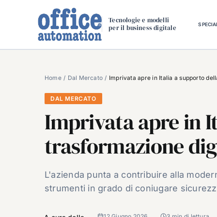
Salta
al
Tecnologie e modelli
SPECIA
per il business digitale
contenuto
Home
Dal Mercato
Imprivata apre in Italia a supporto del
DAL MERCATO
Imprivata apre in I
trasformazione digi
L'azienda punta a contribuire alla moder
strumenti in grado di coniugare sicurezz
12 Giugno 2026
3 min di lettura