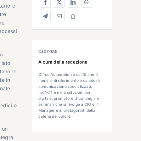
tario e
ure
nel
 accessi
L’AUTORE
io
A cura della redazione
 lato
ntano le
Office Automation è da 45 anni il
ta in
mensile di riferimento e canale di
comunicazione specializzato
onale
nell'ICT e nelle soluzioni per il
digitale, promotore di convegni e
seminari che si rivolge a CIO e IT
edici e
Manager e ai protagonisti della
catena del valore
 un
ntegra