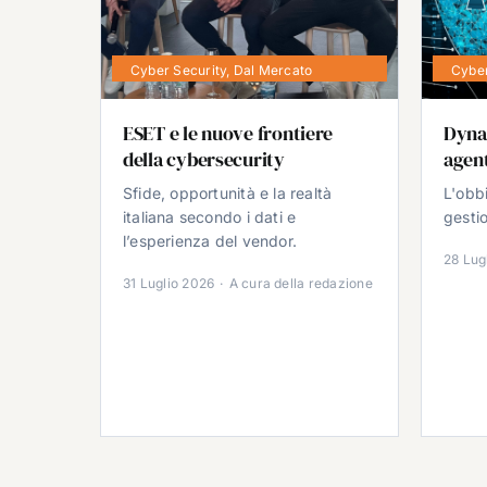
Cyber Security
,
Dal Mercato
Cyber
ESET e le nuove frontiere
Dyna
della cybersecurity
agent
Sfide, opportunità e la realtà
L'obb
italiana secondo i dati e
gestio
l’esperienza del vendor.
28 Lug
31 Luglio 2026
·
A cura della redazione