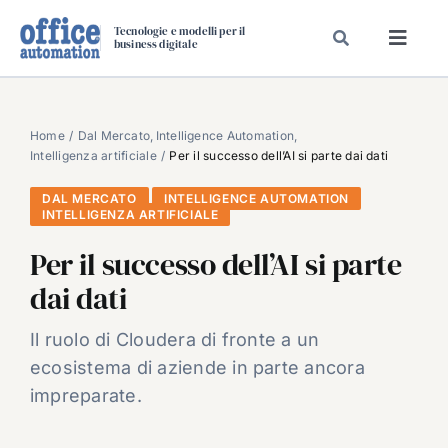
Salta
Tecnologie e modelli per il
al
business digitale
Toggl
contenuto
Navig
SPECIALI
SPECIAL PAPER
Home
Dal Mercato
Intelligence Automation
Intelligenza artificiale
Per il successo dell’AI si parte dai dati
TAVOLE ROTONDE DI REDAZIONE
DAL MERCATO
INTELLIGENCE AUTOMATION
DAL MERCATO
INTELLIGENZA ARTIFICIALE
CARRIERE
Per il successo dell’AI si parte
VIDEO
dai dati
EVENTI
Il ruolo di Cloudera di fronte a un
CHI SIAMO
ecosistema di aziende in parte ancora
impreparate.