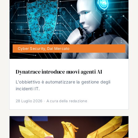
Cyber Security
,
Dal Mercato
Dynatrace introduce nuovi agenti AI
L'obbiettivo è automatizzare la gestione degli
incidenti IT.
28 Luglio 2026
·
A cura della redazione