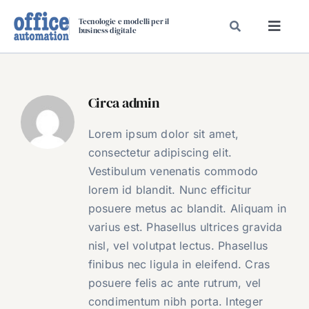
Salta
Tecnologie e modelli per il
al
business digitale
Toggl
contenuto
Navig
SPECIALI
SPECIAL PAPER
Circa
admin
TAVOLE ROTONDE DI REDAZIONE
Lorem ipsum dolor sit amet,
DAL MERCATO
consectetur adipiscing elit.
CARRIERE
Vestibulum venenatis commodo
lorem id blandit. Nunc efficitur
VIDEO
posuere metus ac blandit. Aliquam in
EVENTI
varius est. Phasellus ultrices gravida
CHI SIAMO
nisl, vel volutpat lectus. Phasellus
finibus nec ligula in eleifend. Cras
posuere felis ac ante rutrum, vel
condimentum nibh porta. Integer