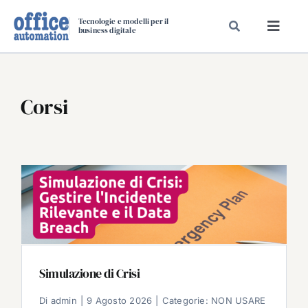
Salta
Tecnologie e modelli per il
al
business digitale
Toggl
contenuto
Navig
SPECIALI
SPECIAL PAPER
Corsi
TAVOLE ROTONDE DI REDAZIONE
DAL MERCATO
CARRIERE
VIDEO
EVENTI
CHI SIAMO
Simulazione di Crisi
Di
admin
|
9 Agosto 2026
|
Categorie:
NON USARE