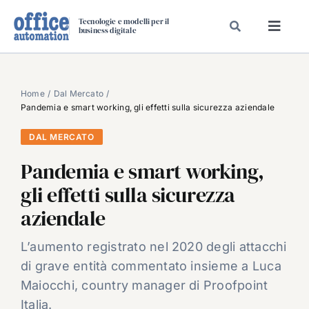
Salta
Tecnologie e modelli per il
al
business digitale
Toggl
contenuto
Navig
SPECIALI
SPECIAL PAPER
Home
Dal Mercato
Pandemia e smart working, gli effetti sulla sicurezza aziendale
TAVOLE ROTONDE DI REDAZIONE
DAL MERCATO
DAL MERCATO
Pandemia e smart working,
CARRIERE
gli effetti sulla sicurezza
VIDEO
aziendale
EVENTI
CHI SIAMO
L’aumento registrato nel 2020 degli attacchi
di grave entità commentato insieme a Luca
Maiocchi, country manager di Proofpoint
Italia.