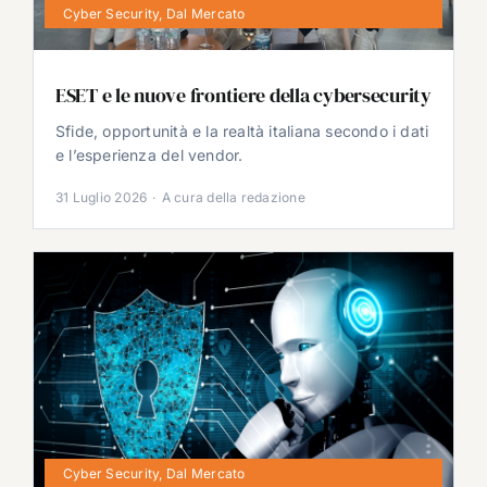
Cyber Security
,
Dal Mercato
ESET e le nuove frontiere della cybersecurity
Sfide, opportunità e la realtà italiana secondo i dati
e l’esperienza del vendor.
31 Luglio 2026
·
A cura della redazione
Cyber Security
,
Dal Mercato