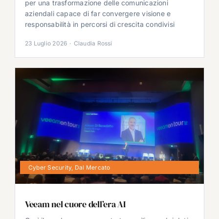
per una trasformazione delle comunicazioni
aziendali capace di far convergere visione e
responsabilità in percorsi di crescita condivisi
23 Luglio 2026
·
Claudia Rossi
Cyber Security
,
Dal Mercato
Veeam nel cuore dell’era AI