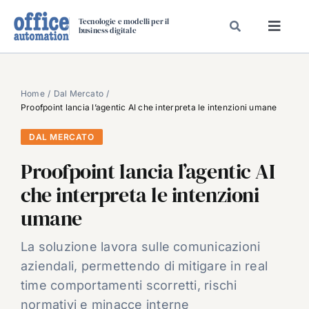
Salta
Tecnologie e modelli per il
al
business digitale
Toggl
contenuto
Navig
SPECIALI
SPECIAL PAPER
Home
Dal Mercato
Proofpoint lancia l’agentic AI che interpreta le intenzioni umane
TAVOLE ROTONDE DI REDAZIONE
DAL MERCATO
DAL MERCATO
Proofpoint lancia l’agentic AI
CARRIERE
che interpreta le intenzioni
VIDEO
umane
EVENTI
CHI SIAMO
La soluzione lavora sulle comunicazioni
aziendali, permettendo di mitigare in real
time comportamenti scorretti, rischi
normativi e minacce interne