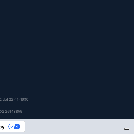
32 del 22-11-1980
l 02 26148855
acy