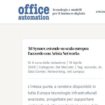
Salta
al
Tecnologie e modelli
SPECIA
per il business digitale
contenuto
Td Synnex estende su scala europea
l’accordo con Arista Networks
Di
A cura della redazione
|
16 Aprile
2026
|
Categorie:
Dal Mercato
|
Tag:
accordo
,
AI
,
Data Center
,
Networking
,
reti campus
L’intesa punta a rendere disponibili in
tutta Europa tecnologie infrastrutturali
avanzate, progettate per supportare