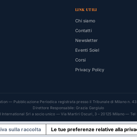
LINK UTILI
Chi siamo
Contatti
Newsletter
Eventi Soiel
Corsi
Privacy Policy
ion — Pubblicazione Periodica registrata presso il Tribunale di Milano n. 4
Direttore Responsabile: Grazia Gargiulo
el International Srl a socio unico — Via Martiri Oscuri, 3 – 20125 Milano — Te
iva sulla raccolta
Le tue preferenze relative alla priv