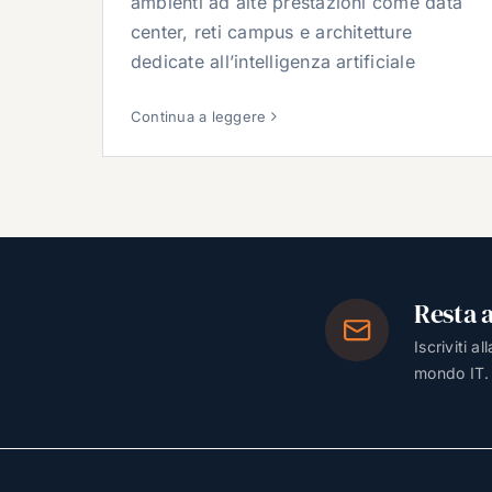
ambienti ad alte prestazioni come data
center, reti campus e architetture
dedicate all’intelligenza artificiale
Continua a leggere
Resta 
Iscriviti a
mondo IT.