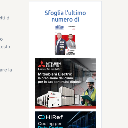
tti di
no
testo
are la