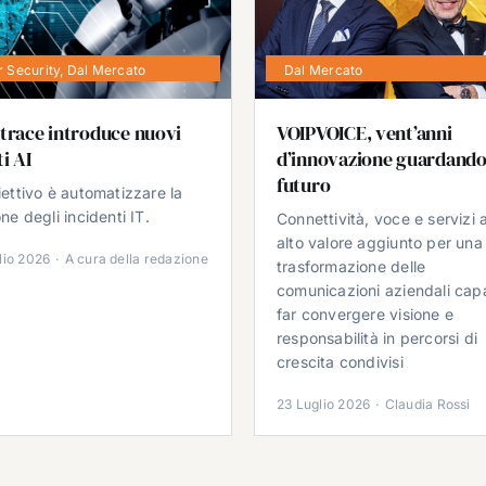
 Security
,
Dal Mercato
Dal Mercato
trace introduce nuovi
VOIPVOICE, vent’anni
i AI
d’innovazione guardando
futuro
iettivo è automatizzare la
ne degli incidenti IT.
Connettività, voce e servizi 
alto valore aggiunto per una
lio 2026
·
A cura della redazione
trasformazione delle
comunicazioni aziendali cap
far convergere visione e
responsabilità in percorsi di
crescita condivisi
23 Luglio 2026
·
Claudia Rossi