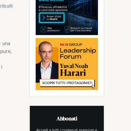
ribuiti
o una
rpure,
 i
Abbonati
Accedi a tutti i contenuti premium e