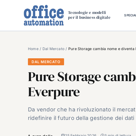
Salta
al
Tecnologie e modelli
SPECIA
per il business digitale
contenuto
Home
Dal Mercato
Pure Storage cambia nome e diventa
DAL MERCATO
Pure Storage camb
Everpure
Da vendor che ha rivoluzionato il mercat
ridefinire il futuro della gestione dei dat
25 Febbraio 2026
3 min di lettura