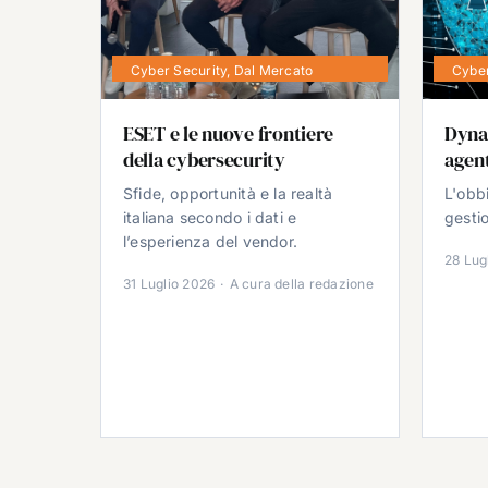
Cyber Security
,
Dal Mercato
Cyber
ESET e le nuove frontiere
Dyna
della cybersecurity
agent
Sfide, opportunità e la realtà
L'obb
italiana secondo i dati e
gestio
l’esperienza del vendor.
28 Lug
31 Luglio 2026
·
A cura della redazione