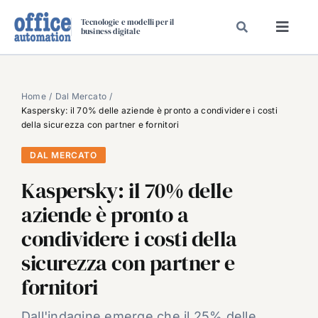
Salta
Tecnologie e modelli per il
al
business digitale
Toggl
contenuto
Navig
SPECIALI
SPECIAL PAPER
Home
Dal Mercato
Kaspersky: il 70% delle aziende è pronto a condividere i costi
TAVOLE ROTONDE DI REDAZIONE
della sicurezza con partner e fornitori
DAL MERCATO
DAL MERCATO
CARRIERE
Kaspersky: il 70% delle
VIDEO
aziende è pronto a
EVENTI
condividere i costi della
CHI SIAMO
sicurezza con partner e
fornitori
Dall'indagine emerge che il 25% delle