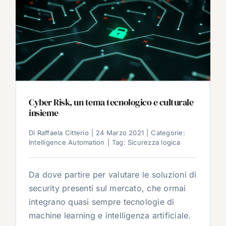
Cyber Risk, un tema tecnologico e culturale
insieme
Di
Raffaela Citterio
|
24 Marzo 2021
|
Categorie:
Intelligence Automation
|
Tag:
Sicurezza logica
Da dove partire per valutare le soluzioni di
security presenti sul mercato, che ormai
integrano quasi sempre tecnologie di
machine learning e intelligenza artificiale.