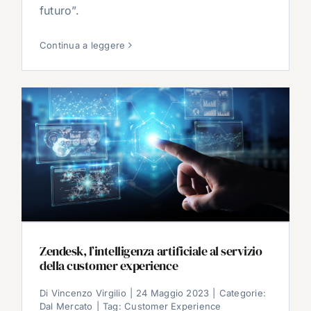
futuro”.
Continua a leggere
Zendesk, l’intelligenza artificiale al servizio
della customer experience
Di
Vincenzo Virgilio
|
24 Maggio 2023
|
Categorie:
Dal Mercato
|
Tag:
Customer Experience