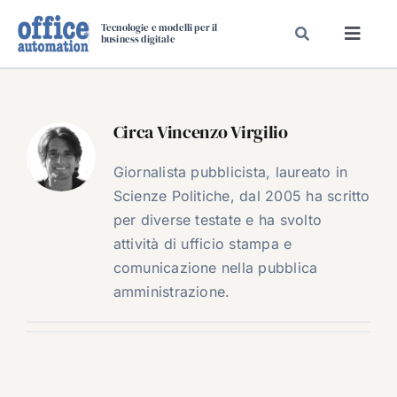
Salta
Tecnologie e modelli per il
al
business digitale
Toggl
contenuto
Navig
SPECIALI
SPECIAL PAPER
Circa
Vincenzo Virgilio
TAVOLE ROTONDE DI REDAZIONE
Giornalista pubblicista, laureato in
DAL MERCATO
Scienze Politiche, dal 2005 ha scritto
CARRIERE
per diverse testate e ha svolto
attività di ufficio stampa e
VIDEO
comunicazione nella pubblica
EVENTI
amministrazione.
CHI SIAMO