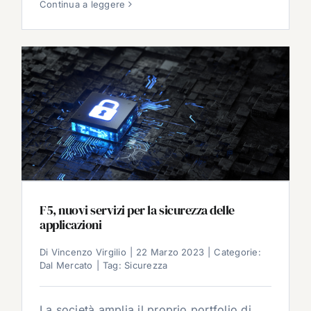
Continua a leggere
F5, nuovi servizi per la sicurezza delle
applicazioni
Di
Vincenzo Virgilio
|
22 Marzo 2023
|
Categorie:
Dal Mercato
|
Tag:
Sicurezza
La società amplia il proprio portfolio di