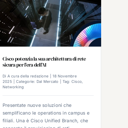
Cisco potenzia la sua architettura di rete
sicura per l’era dell’AI
Di
A cura della redazione
|
18 Novembre
2025
|
Categorie:
Dal Mercato
|
Tag:
Cisco
,
Networking
Presentate nuove soluzioni che
semplificano le operations in campus e
filiali. Una è Cisco Unified Branch, che