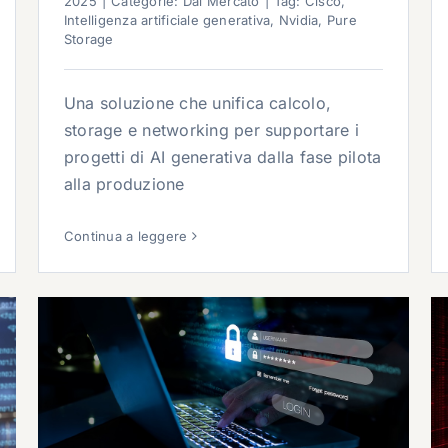
2025
|
Categorie:
Dal Mercato
|
Tag:
Cisco
,
Intelligenza artificiale generativa
,
Nvidia
,
Pure
Storage
Una soluzione che unifica calcolo,
storage e networking per supportare i
progetti di AI generativa dalla fase pilota
alla produzione
Continua a leggere