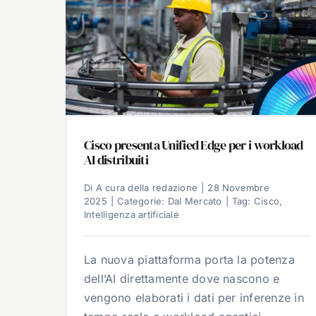
Cisco presenta Unified Edge per i workload
AI distribuiti
Di
A cura della redazione
|
28 Novembre
2025
|
Categorie:
Dal Mercato
|
Tag:
Cisco
,
Intelligenza artificiale
La nuova piattaforma porta la potenza
dell’AI direttamente dove nascono e
vengono elaborati i dati per inferenze in