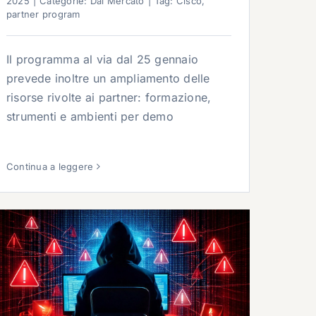
2025
|
Categorie:
Dal Mercato
|
Tag:
Cisco
,
partner program
Il programma al via dal 25 gennaio
prevede inoltre un ampliamento delle
risorse rivolte ai partner: formazione,
strumenti e ambienti per demo
Continua a leggere