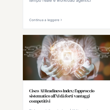
tempo reale e workload agentici
Continua a leggere
Cisco AI Readiness Index: l’approccio
sistematico all’AI dà forti vantaggi
competitivi