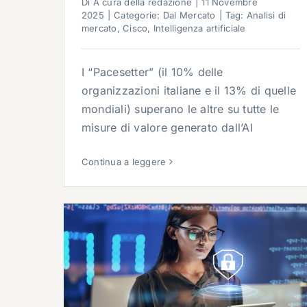
Di
A cura della redazione
|
11 Novembre
2025
|
Categorie:
Dal Mercato
|
Tag:
Analisi di
mercato
,
Cisco
,
Intelligenza artificiale
I “Pacesetter” (il 10% delle
organizzazioni italiane e il 13% di quelle
mondiali) superano le altre su tutte le
misure di valore generato dall’AI
Continua a leggere