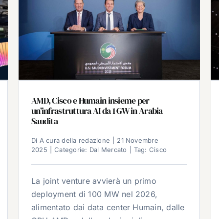
AMD, Cisco e Humain insieme per
un’infrastruttura AI da 1 GW in Arabia
Saudita
Di
A cura della redazione
|
21 Novembre
2025
|
Categorie:
Dal Mercato
|
Tag:
Cisco
La joint venture avvierà un primo
deployment di 100 MW nel 2026,
alimentato dai data center Humain, dalle