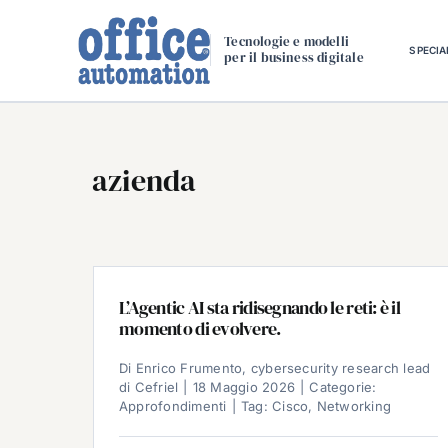
Salta
al
Tecnologie e modelli
SPECIA
per il business digitale
contenuto
azienda
L’Agentic AI sta ridisegnando le reti: è il
momento di evolvere.
Di
Enrico Frumento, cybersecurity research lead
di Cefriel
|
18 Maggio 2026
|
Categorie:
Approfondimenti
|
Tag:
Cisco
,
Networking