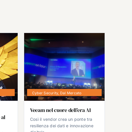
Cyber Security
,
Dal Mercato
Veeam nel cuore dell’era AI
 al
Così il vendor crea un ponte tra
resilienza dei dati e innovazione