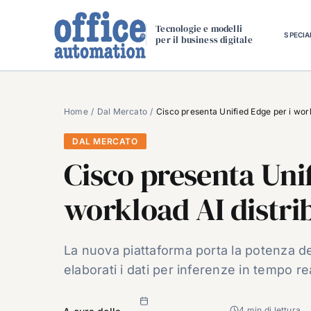
Salta
al
Tecnologie e modelli
SPECIA
per il business digitale
contenuto
Home
Dal Mercato
Cisco presenta Unified Edge per i workl
DAL MERCATO
Cisco presenta Unif
workload AI distrib
La nuova piattaforma porta la potenza d
elaborati i dati per inferenze in tempo r
4 min di lettura