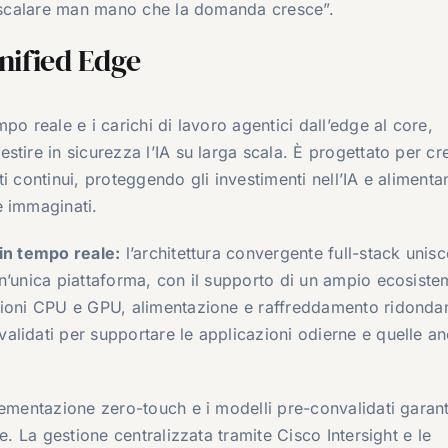
 e scalare man mano che la domanda cresce”.
Unified Edge
po reale e i carichi di lavoro agentici dall’edge al core,
tire in sicurezza l’IA su larga scala. È progettato per cr
i continui, proteggendo gli investimenti nell’IA e aliment
e immaginati.
 in tempo reale:
l’architettura convergente full-stack unisc
n’unica piattaforma, con il supporto di un ampio ecosiste
ioni CPU e GPU, alimentazione e raffreddamento ridondant
lidati per supportare le applicazioni odierne e quelle a
ementazione zero-touch e i modelli pre-convalidati garan
e. La gestione centralizzata tramite Cisco Intersight e le