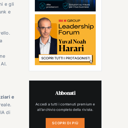
i e gli
unk e
ello.
za
one
 AI.
Abbonati
ziari e
reale.
Accedi a tutti i contenuti premium e
all’archivio completo della rivista.
IA di
SCOPRI DI PIÙ