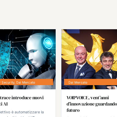
 Security
,
Dal Mercato
Dal Mercato
trace introduce nuovi
VOIPVOICE, vent’anni
i AI
d’innovazione guardando
futuro
iettivo è automatizzare la