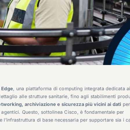
d Edge
, una piattaforma di computing integrata dedicata a
ettaglio alle strutture sanitarie, fino agli stabilimenti produ
tworking, archiviazione e sicurezza più vicini ai dati
pe
o agentici. Questo, sottolinea Cisco, è fondamentale per
re l’infrastruttura di base necessaria per supportare sia i c