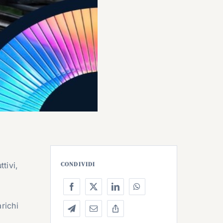
i
ttivi,
CONDIVIDI
r
arichi