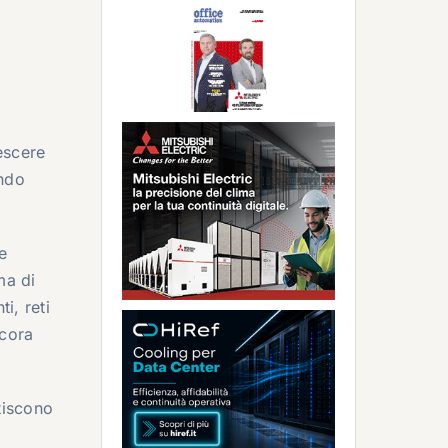
escere
ando
e
ma di
i, reti
ncora
tiscono