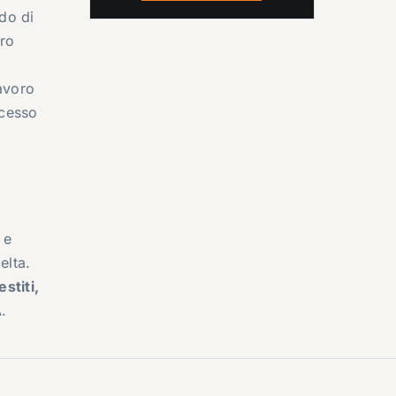
do di
oro
lavoro
ocesso
 e
elta.
stiti,
.