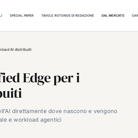
LI
SPECIAL PAPER
TAVOLE ROTONDE DI REDAZIONE
DAL MERCATO
CAR
oad AI distribuiti
ied Edge per i
uiti
ell’AI direttamente dove nascono e vengono
eale e workload agentici