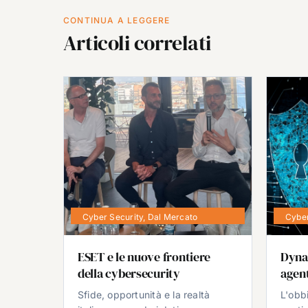
CONTINUA A LEGGERE
Articoli correlati
Cyber Security
,
Dal Mercato
Cyber
ESET e le nuove frontiere
Dyna
della cybersecurity
agent
Sfide, opportunità e la realtà
L'obb