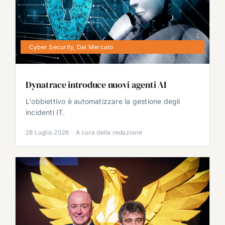
Cyber Security
,
Dal Mercato
Dynatrace introduce nuovi agenti AI
L'obbiettivo è automatizzare la gestione degli
incidenti IT.
28 Luglio 2026
·
A cura della redazione