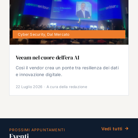
Cyber Security
,
Dal Mercato
Veeam nel cuore dell’era AI
Così il vendor crea un ponte tra resilienza dei dati
e innovazione digitale.
22 Luglio 2026
·
A cura della redazione
Vedi tutti
PROSSIMI APPUNTAMENTI
Eventi