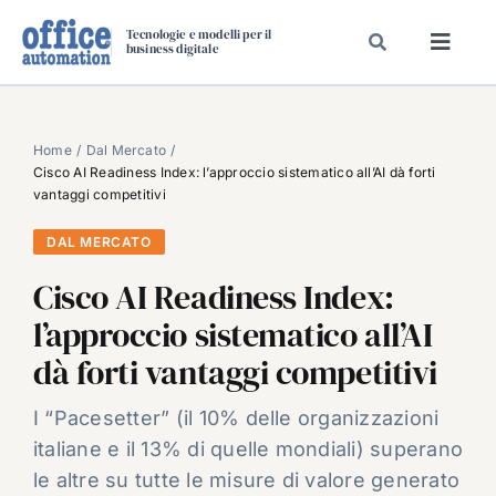
Salta
Tecnologie e modelli per il
al
business digitale
Toggl
contenuto
Navig
SPECIALI
SPECIAL PAPER
Home
Dal Mercato
Cisco AI Readiness Index: l’approccio sistematico all’AI dà forti
TAVOLE ROTONDE DI REDAZIONE
vantaggi competitivi
DAL MERCATO
DAL MERCATO
CARRIERE
Cisco AI Readiness Index:
VIDEO
l’approccio sistematico all’AI
EVENTI
dà forti vantaggi competitivi
CHI SIAMO
I “Pacesetter” (il 10% delle organizzazioni
italiane e il 13% di quelle mondiali) superano
le altre su tutte le misure di valore generato