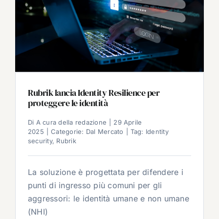
Rubrik lancia Identity Resilience per
proteggere le identità
Di
A cura della redazione
|
29 Aprile
2025
|
Categorie:
Dal Mercato
|
Tag:
Identity
security
,
Rubrik
La soluzione è progettata per difendere i
punti di ingresso più comuni per gli
aggressori: le identità umane e non umane
(NHI)