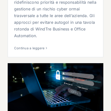
ridefiniscono priorità e responsabilità nella
gestione di un rischio cyber ormai
trasversale a tutte le aree dell’azienda. Gli
approcci per evitare autogol in una tavola
rotonda di WindTre Business e Office
Automation.
Continua a leggere