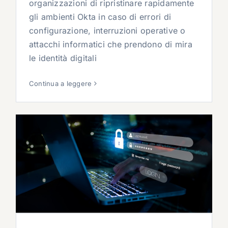
organizzazioni di ripristinare rapidamente
gli ambienti Okta in caso di errori di
configurazione, interruzioni operative o
attacchi informatici che prendono di mira
le identità digitali
Continua a leggere