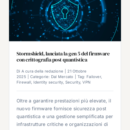
Stormshield, lanciata la gen 5 del firmware
con crittografia post quantistica
Di
A cura della redazione
|
21 Ottobre
2025
|
Categorie:
Dal Mercato
|
Tag:
Failover
,
Firewall
,
Identity security
,
Security
,
VPN
Oltre a garantire prestazioni più elevate, il
nuovo firmware fornisce sicurezza post
quantistica e una gestione semplificata per
infrastrutture critiche e organizzazioni di