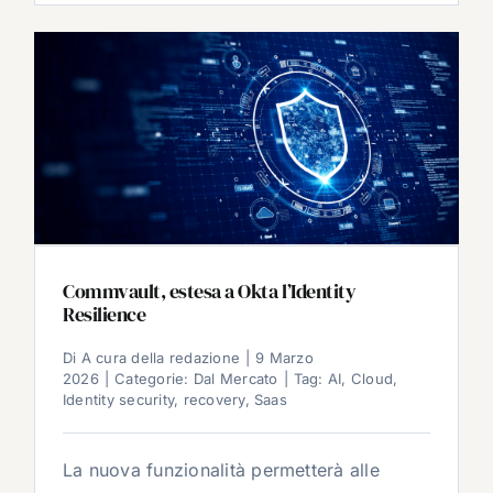
Commvault, estesa a Okta l’Identity
Resilience
Di
A cura della redazione
|
9 Marzo
2026
|
Categorie:
Dal Mercato
|
Tag:
AI
,
Cloud
,
Identity security
,
recovery
,
Saas
La nuova funzionalità permetterà alle