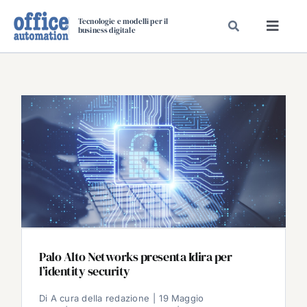
Salta
Tecnologie e modelli per il
al
business digitale
Toggl
contenuto
Navig
SPECIALI
SPECIAL PAPER
TAVOLE ROTONDE DI REDAZIONE
DAL MERCATO
CARRIERE
VIDEO
EVENTI
CHI SIAMO
Palo Alto Networks presenta Idira per
l’identity security
Di
A cura della redazione
|
19 Maggio