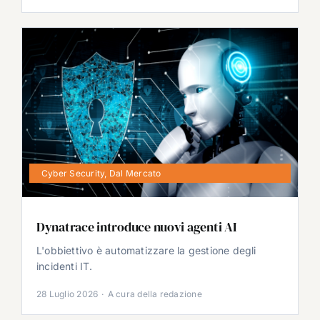
Cyber Security
,
Dal Mercato
Dynatrace introduce nuovi agenti AI
L'obbiettivo è automatizzare la gestione degli
incidenti IT.
28 Luglio 2026
·
A cura della redazione