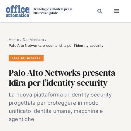
Salta
Tecnologie e modelli per il
al
business digitale
Toggl
contenuto
Navig
SPECIALI
SPECIAL PAPER
Home
Dal Mercato
Palo Alto Networks presenta Idira per l’identity security
TAVOLE ROTONDE DI REDAZIONE
DAL MERCATO
DAL MERCATO
Palo Alto Networks presenta
CARRIERE
Idira per l’identity security
VIDEO
EVENTI
La nuova piattaforma di identity security
progettata per proteggere in modo
CHI SIAMO
unificato identità umane, macchina e
agentiche