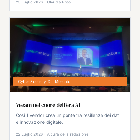
23 Luglio 2026
·
Claudia Rossi
Cyber Security
,
Dal Mercato
Veeam nel cuore dell’era AI
Così il vendor crea un ponte tra resilienza dei dati
e innovazione digitale.
22 Luglio 2026
·
A cura della redazione