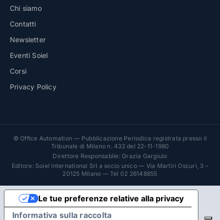
Chi siamo
Contatti
Newsletter
Eventi Soiel
Corsi
Privacy Policy
© Office Automation — Pubblicazione Periodica registrata presso il
Tribunale di Milano n. 432 del 22-11-1980
Direttore Responsabile: Grazia Gargiulo
Editore: Soiel International Srl a socio unico — Via Martiri Oscuri, 3 –
20125 Milano — Tel 02 26148855
Le tue preferenze relative alla privacy
Informativa sulla raccolta