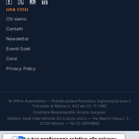
LINK UTILI
Chi siamo
Contatti
Newsletter
Eventi Soiel
Corsi
Privacy Policy
© Office Automation — Pubblicazione Periodica registrata presso il
Tribunale di Milano n. 432 del 22-11-1980
Direttore Responsabile: Grazia Gargiulo
Editore: Soiel International Srl a socio unico — Via Martiri Oscuri, 3 –
20125 Milano — Tel 02 26148855