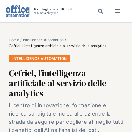
Salta
Tecnologie e modelli per il
al
business digitale
Toggl
contenuto
Navig
SPECIALI
SPECIAL PAPER
Home
Intelligence Automation
Cefriel, l’intelligenza artificiale al servizio delle analytics
TAVOLE ROTONDE DI REDAZIONE
INTELLIGENCE AUTOMATION
DAL MERCATO
Cefriel, l’intelligenza
CARRIERE
artificiale al servizio delle
VIDEO
analytics
EVENTI
CHI SIAMO
Il centro di innovazione, formazione e
ricerca sul digitale indica alle aziende la
strada da seguire per cogliere al meglio tutti
i benefici dell’AI nell’analisi dei dati.